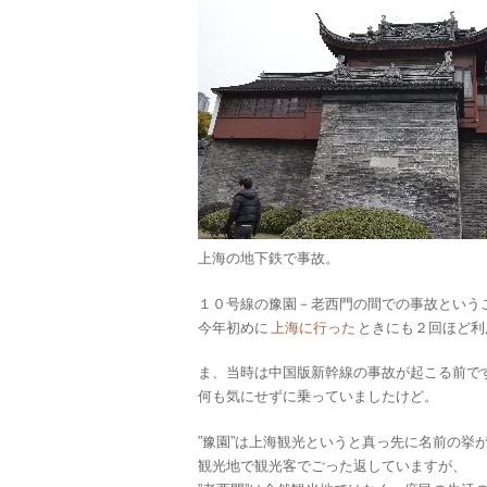
上海の地下鉄で事故。
１０号線の豫園－老西門の間での事故という
今年初めに
上海に行った
ときにも２回ほど利
ま、当時は中国版新幹線の事故が起こる前で
何も気にせずに乗っていましたけど。
”豫園”は上海観光というと真っ先に名前の挙
観光地で観光客でごった返していますが、