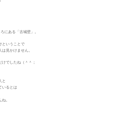
の
。
ころにある「古城壁」。
けということで
人は見かけません。
だけでしたね（＾＾；
人と
ているとは
んね。