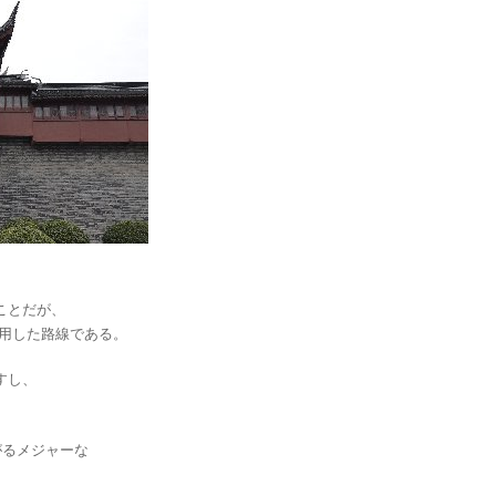
ことだが、
用した路線である。
すし、
がるメジャーな