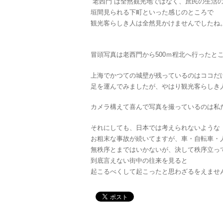
”老西門”は全然観光地ではなく、庶民の生活
垣間見られる下町といった感じのところで
観光客らしき人は全然見かけませんでしたね
冒頭写真は老西門から500ｍ程北へ行ったと
上海でかつての城壁が残っているのはココだ
足を運んでみましたが、やはり観光客らしき
カメラ構えて喜んで写真を撮っているのは私
それにしても、日本では考えられないような
お粗末な事故が続いてますが、車・自転車・
無秩序とまではいかないが、決して秩序立っ
到底言えない街中の往来を見ると
起こるべくして起こったと思わざるをえませ