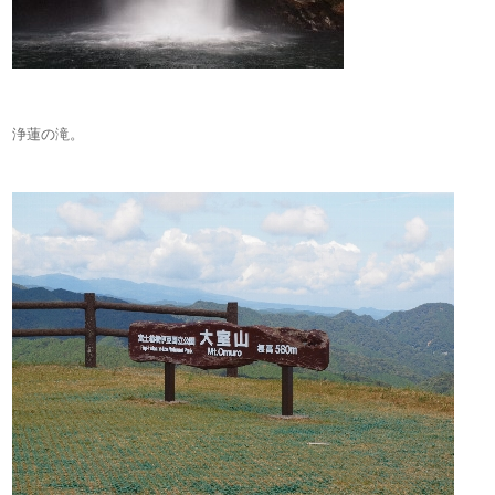
浄蓮の滝。