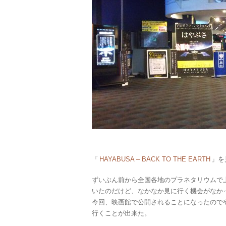
「
HAYABUSA – BACK TO THE EARTH
」を
ずいぶん前から全国各地のプラネタリウムで
いたのだけど、なかなか見に行く機会がなか
今回、映画館で公開されることになったので
行くことが出来た。