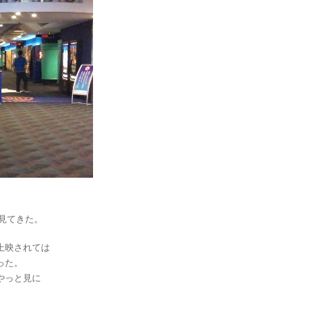
見てきた。
上映されては
った。
やっと見に