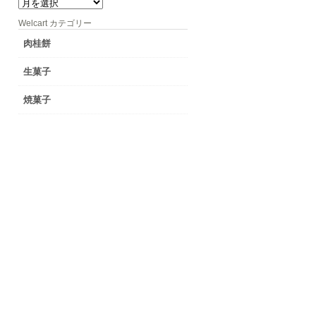
月
別
Welcart カテゴリー
肉桂餅
生菓子
焼菓子