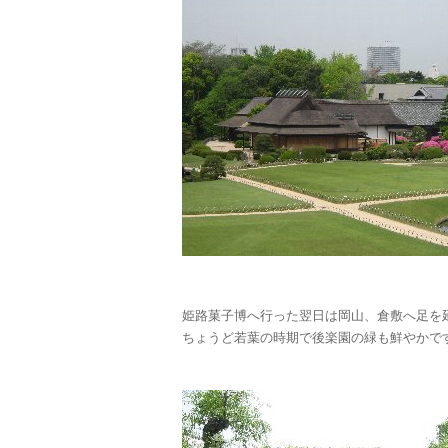
姫路菓子博へ行った翌日は岡山、倉敷へ足を
ちょうど若葉の時期で後楽園の緑も鮮やかで