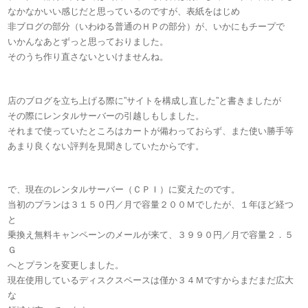
なかなかいい感じだと思っているのですが、表紙をはじめ
非ブログの部分（いわゆる普通のＨＰの部分）が、いかにもチープで
いかんなあとずっと思っておりました。
そのうち作り直さないといけませんね。
店のブログを立ち上げる際に”サイトを構成し直した”と書きましたが
その際にレンタルサーバーの引越しもしました。
それまで使っていたところはカートが備わっておらず、また使い勝手等
あまり良くない評判を見聞きしていたからです。
で、現在のレンタルサーバー（ＣＰＩ）に変えたのです。
当初のプランは３１５０円／月で容量２００Ｍでしたが、１年ほど経つ
と
乗換え無料キャンペーンのメールが来て、３９９０円／月で容量２．５
Ｇ
へとプランを変更しました。
現在使用しているディスクスペースは僅か３４Ｍですからまだまだ広大
な