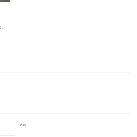
。
う。
名前