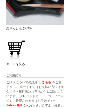
栗きんとん (0030)
カートを見る
ご利用案内
ご購入についての詳細は
こちら
をご覧
下さい。 当サイトではお支払い方法は代
金引換・銀行振込（前払い）に対応して
います。 クレジットカード、コンビニ支
払をご希望される方はお手数ですが、
Yahoo!店
をご利用下さいますようお願い