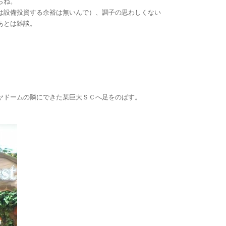
らね。
は設備投資する余裕は無いんで）、調子の思わしくない
あとは雑談。
ヤドームの隣にできた某巨大ＳＣへ足をのばす。