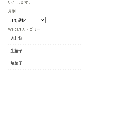
いたします。
月別
月
別
Welcart カテゴリー
肉桂餅
生菓子
焼菓子