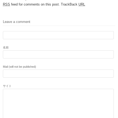
RSS
feed for comments on this post.
TrackBack
URL
Leave a comment
名前
Mail (will not be published)
サイト