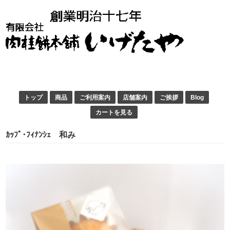
トップ
商品
ご利用案内
店舗案内
ご挨拶
Blog
カートを見る
ｶｯﾌﾟ･ﾌｨﾅﾝｼｪ 和み