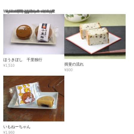
Warning
: Use of undefined constant rand - assumed 'rand' (this will throw an Error in a future version of PHP) in
/home/igetaya/igetaya.jp/public_html/wp-content/themes/welcart_calm/functions.php
132
ほうきぼし 千里独行
揖斐の流れ
¥1,510
¥800
いもねーちゃん
¥1,960